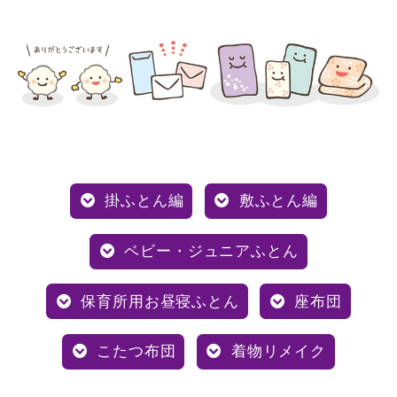
掛ふとん編
敷ふとん編
ベビー・ジュニアふとん
保育所用お昼寝ふとん
座布団
こたつ布団
着物リメイク