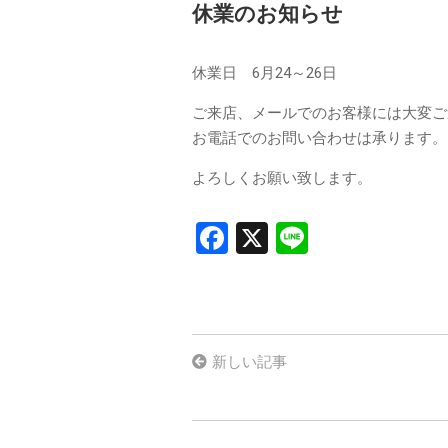
休業のお知らせ
休業日 6月24～26日
ご来店、メールでのお客様には大変ご
お電話でのお問い合わせは承ります。
よろしくお願い致します。
F
X
Li
a
n
ce
e
b
o
新しい記事
o
k