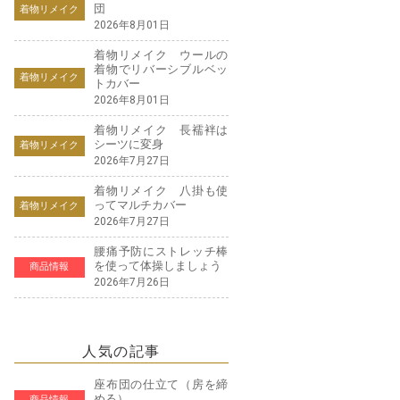
団
着物リメイク
2026年8月01日
着物リメイク ウールの
着物でリバーシブルベッ
着物リメイク
トカバー
2026年8月01日
着物リメイク 長襦袢は
シーツに変身
着物リメイク
2026年7月27日
着物リメイク 八掛も使
ってマルチカバー
着物リメイク
2026年7月27日
腰痛予防にストレッチ棒
を使って体操しましょう
商品情報
2026年7月26日
人気の記事
座布団の仕立て（房を締
める）
商品情報