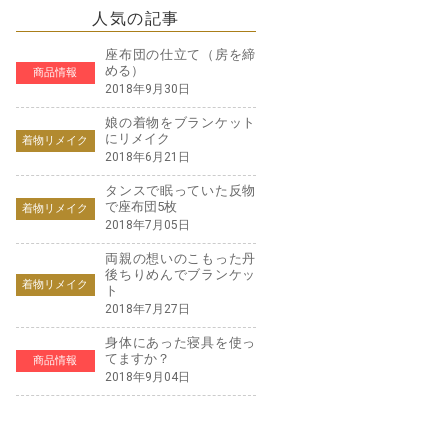
人気の記事
座布団の仕立て（房を締
める）
商品情報
2018年9月30日
娘の着物をブランケット
にリメイク
着物リメイク
2018年6月21日
タンスで眠っていた反物
で座布団5枚
着物リメイク
2018年7月05日
両親の想いのこもった丹
後ちりめんでブランケッ
着物リメイク
ト
2018年7月27日
身体にあった寝具を使っ
てますか？
商品情報
2018年9月04日