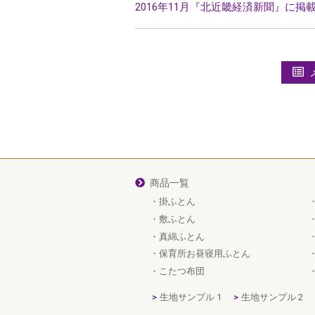
o
2016年11月『北近畿経済新聞』に掲
k
商品一覧
掛ふとん
敷ふとん
真綿ふとん
保育所お昼寝用ふとん
こたつ布団
生地サンプル 1
生地サンプル 2