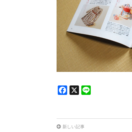
F
X
Li
a
n
ce
e
b
o
新しい記事