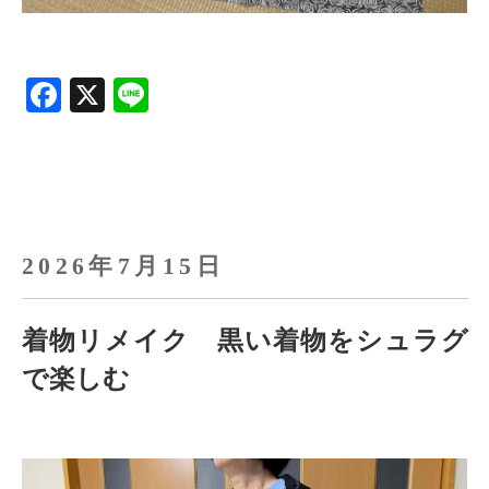
F
X
Li
a
n
ce
e
b
o
o
2026年7月15日
k
着物リメイク 黒い着物をシュラグ
で楽しむ