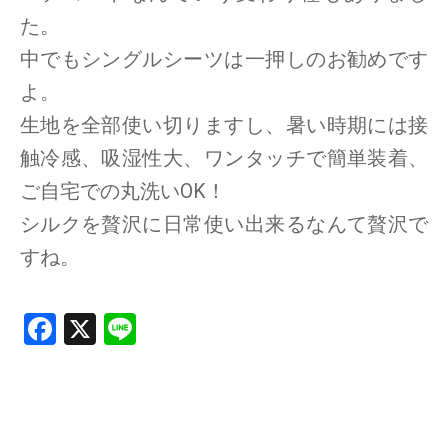
た。
中でもシングルシーツは一押しのお勧めです
よ。
生地を全部使い切りますし、暑い時期には接
触冷感、吸湿性大、ワンタッチで簡単装着、
ご自宅での丸洗いOK！
シルクを贅沢に日常使い出来るなんて贅沢で
すね。
F
X
Li
a
n
ce
e
b