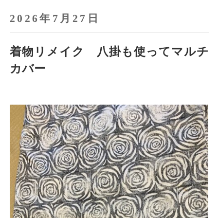
o
o
2026年7月27日
k
着物リメイク 八掛も使ってマルチ
カバー