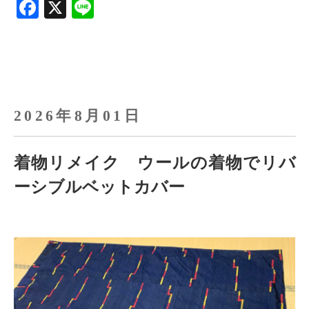
F
X
Li
a
n
ce
e
b
o
o
2026年8月01日
k
着物リメイク ウールの着物でリバ
ーシブルベットカバー