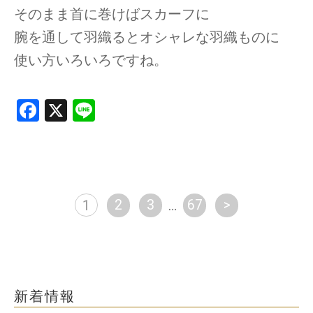
そのまま首に巻けばスカーフに
腕を通して羽織るとオシャレな羽織ものに
使い方いろいろですね。
F
X
Li
a
n
ce
e
b
o
2
3
67
>
1
…
o
k
新着情報