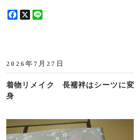
F
X
Li
a
n
ce
e
b
o
o
2026年7月27日
k
着物リメイク 長襦袢はシーツに変
身