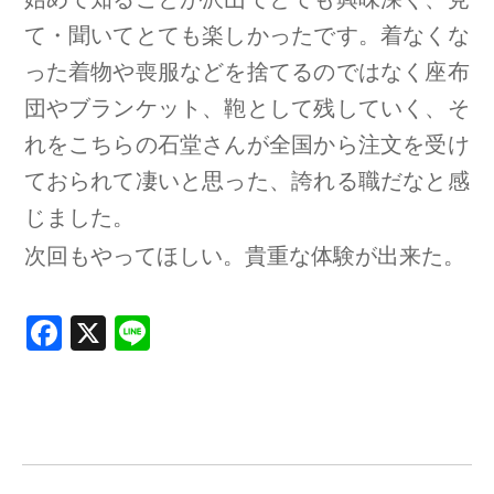
て・聞いてとても楽しかったです。着なくな
った着物や喪服などを捨てるのではなく座布
団やブランケット、鞄として残していく、そ
れをこちらの石堂さんが全国から注文を受け
ておられて凄いと思った、誇れる職だなと感
じました。
次回もやってほしい。貴重な体験が出来た。
F
X
Li
a
n
ce
e
b
o