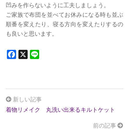
凹みを作らないように工夫しましょう。
ご家族で布団を並べてお休みになる時も並ぶ
順番を変えたり、寝る方向を変えたりするの
も良いと思います。
F
X
Li
a
n
ce
e
b
o
o
新しい記事
k
着物リメイク 丸洗い出来るキルトケット
前の記事