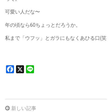
可愛い人だな〜
年の頃なら60ちょっとだろうか。
私まで「ウフッ」とガラにもなくあひる口(笑
F
X
Li
a
n
ce
e
b
o
o
新しい記事