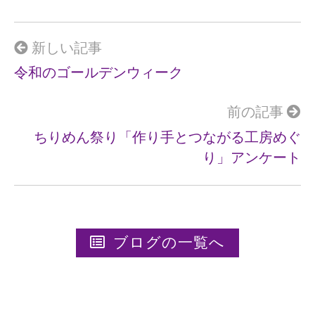
b
o
o
新しい記事
k
令和のゴールデンウィーク
前の記事
ちりめん祭り「作り手とつながる工房めぐ
り」アンケート
ブログの一覧へ