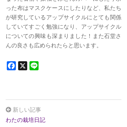
った布はマスクケースにしたりなど、私たち
が研究しているアップサイクルにとても関係
していてすごく勉強になり、アップサイクル
についての興味も深まりました！また石堂さ
んの良さも広められたらと思います。
F
X
Li
a
n
ce
e
b
o
o
新しい記事
k
わたの栽培日記