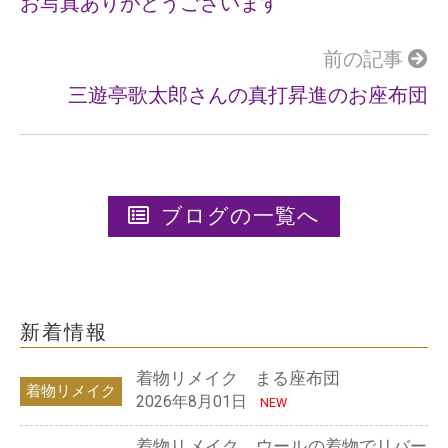
k
お写真ありがとうございます
前の記事
三遊亭歌太郎さんの真打昇進のお座布団
ブログの一覧へ
新着情報
着物リメイク まる座布団
着物リメイク
2026年8月01日
NEW
着物リメイク ウールの着物でリバー