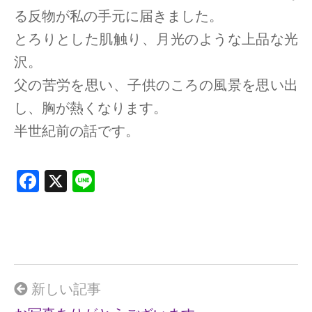
る反物が私の手元に届きました。
とろりとした肌触り、月光のような上品な光
沢。
父の苦労を思い、子供のころの風景を思い出
し、胸が熱くなります。
半世紀前の話です。
F
X
Li
a
n
ce
e
b
o
o
新しい記事