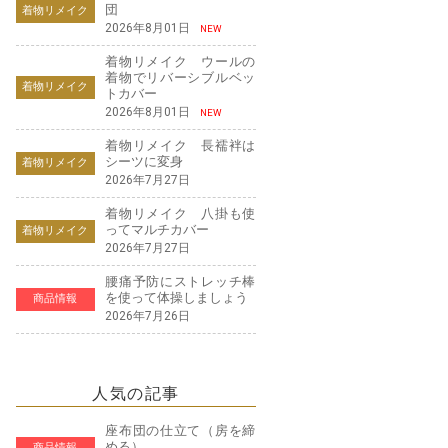
団
着物リメイク
2026年8月01日
NEW
着物リメイク ウールの
着物でリバーシブルベッ
着物リメイク
トカバー
2026年8月01日
NEW
着物リメイク 長襦袢は
シーツに変身
着物リメイク
2026年7月27日
着物リメイク 八掛も使
ってマルチカバー
着物リメイク
2026年7月27日
腰痛予防にストレッチ棒
を使って体操しましょう
商品情報
2026年7月26日
人気の記事
座布団の仕立て（房を締
める）
商品情報