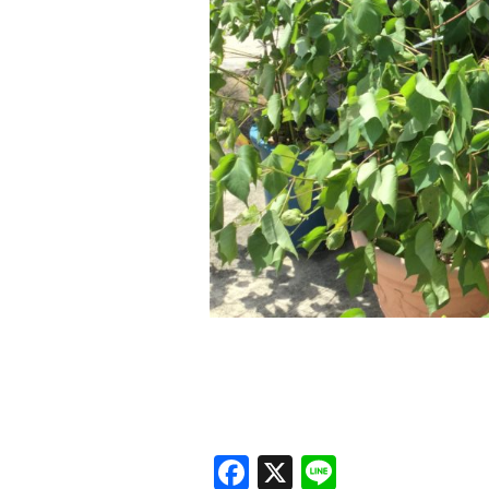
F
X
Li