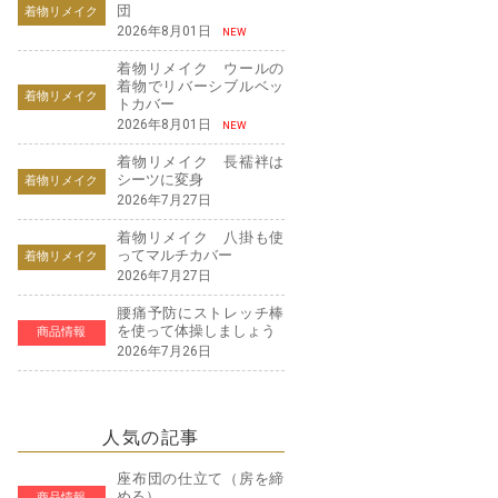
団
着物リメイク
2026年8月01日
NEW
着物リメイク ウールの
着物でリバーシブルベッ
着物リメイク
トカバー
2026年8月01日
NEW
着物リメイク 長襦袢は
シーツに変身
着物リメイク
2026年7月27日
着物リメイク 八掛も使
ってマルチカバー
着物リメイク
2026年7月27日
腰痛予防にストレッチ棒
を使って体操しましょう
商品情報
2026年7月26日
人気の記事
座布団の仕立て（房を締
める）
商品情報