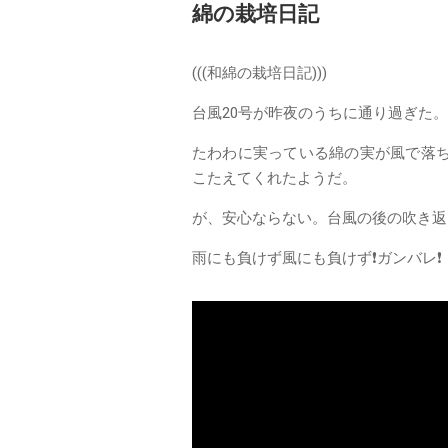
綿の栽培日記
(((和綿の栽培日記)))
台風20号が昨夜のうちに通り過ぎた。
たわわに実っている綿の実が風で落
こたえてくれたようだ。
が、安心ならない。台風の後の吹き返
雨にも負けず風にも負けず❗️ガンバレ❗️