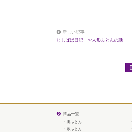
a
n
ce
e
b
o
新しい記事
o
じじばば日記 お人形ふとんの話
k
商品一覧
掛ふとん
敷ふとん