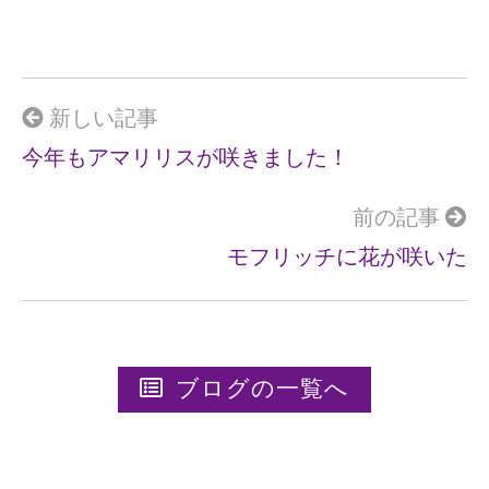
ce
e
b
o
o
新しい記事
k
今年もアマリリスが咲きました！
前の記事
モフリッチに花が咲いた
ブログの一覧へ