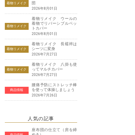
団
着物リメイク
2026年8月01日
着物リメイク ウールの
着物でリバーシブルベッ
着物リメイク
トカバー
2026年8月01日
着物リメイク 長襦袢は
シーツに変身
着物リメイク
2026年7月27日
着物リメイク 八掛も使
ってマルチカバー
着物リメイク
2026年7月27日
腰痛予防にストレッチ棒
を使って体操しましょう
商品情報
2026年7月26日
人気の記事
座布団の仕立て（房を締
める）
商品情報