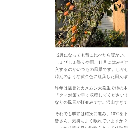
12月になっても昔に比べたら暖かい
しょびしょ曇りや雨、11月にはみぞ
入するのがいつもの風景です。しか
時期のような黄金色に紅葉した田んぼ
昨年は猛暑とカメムシ大発生で柿の木
「クマ対策で早く収穫してください
なりの風景が軒並みです。沢山すぎて
それでも季節は確実に進み、10℃を
皆さん、気持ちよく眠れていますか？