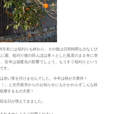
。9月末には稲刈りも終わり、その後は日照時間も少なくび
れに霰、稲刈り後の田んぼは寒々とした風景のまま冬に突
し、近年は温暖化の影響でしょう、もうすぐ稲刈りという
です。
は赤い実を付けませんでした。今年は柿が大豊作！
！！」と京丹後市からのお知らせにもかかわらずこんな鈴
収穫するもの大変！
下回る日が増えてきました。