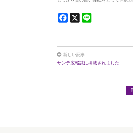
しっかり質の良い睡眠をとって体調崩
F
X
Li
a
n
ce
e
b
o
新しい記事
o
サンテ広報誌に掲載されました
k