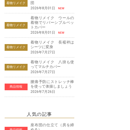
団
着物リメイク
2026年8月01日
NEW
着物リメイク ウールの
着物でリバーシブルベッ
着物リメイク
トカバー
2026年8月01日
NEW
着物リメイク 長襦袢は
シーツに変身
着物リメイク
2026年7月27日
着物リメイク 八掛も使
ってマルチカバー
着物リメイク
2026年7月27日
腰痛予防にストレッチ棒
を使って体操しましょう
商品情報
2026年7月26日
人気の記事
座布団の仕立て（房を締
める）
商品情報