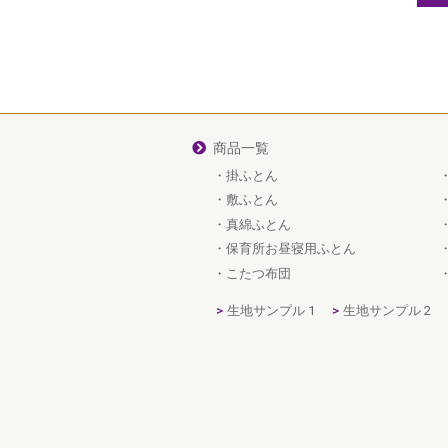
商品一覧
掛ふとん
敷ふとん
真綿ふとん
保育所お昼寝用ふとん
こたつ布団
生地サンプル 1
生地サンプル 2