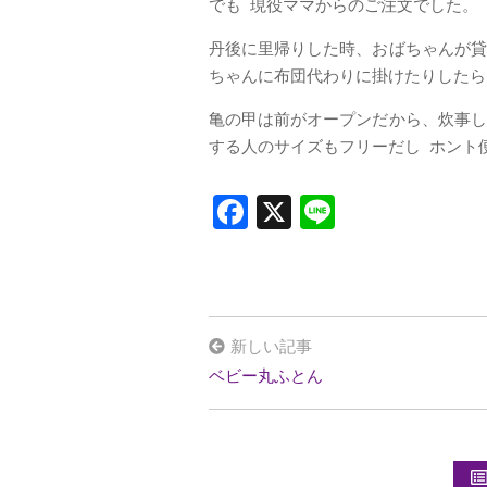
でも 現役ママからのご注文でした。
丹後に里帰りした時、おばちゃんが貸
ちゃんに布団代わりに掛けたりしたら
亀の甲は前がオープンだから、炊事し
する人のサイズもフリーだし ホント
F
X
Li
a
n
ce
e
b
o
新しい記事
o
ベビー丸ふとん
k