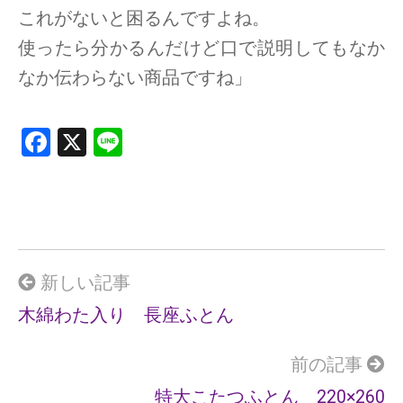
これがないと困るんですよね。
使ったら分かるんだけど口で説明してもなか
なか伝わらない商品ですね」
F
X
Li
a
n
ce
e
b
o
o
新しい記事
k
木綿わた入り 長座ふとん
前の記事
特大こたつふとん 220×260