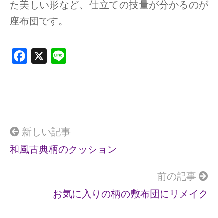
た美しい形など、仕立ての技量が分かるのが
座布団です。
F
X
Li
a
n
ce
e
b
o
o
新しい記事
k
和風古典柄のクッション
前の記事
お気に入りの柄の敷布団にリメイク