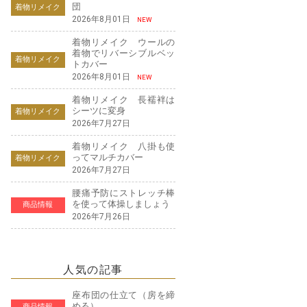
団
着物リメイク
2026年8月01日
NEW
着物リメイク ウールの
着物でリバーシブルベッ
着物リメイク
トカバー
2026年8月01日
NEW
着物リメイク 長襦袢は
シーツに変身
着物リメイク
2026年7月27日
着物リメイク 八掛も使
ってマルチカバー
着物リメイク
2026年7月27日
腰痛予防にストレッチ棒
を使って体操しましょう
商品情報
2026年7月26日
人気の記事
座布団の仕立て（房を締
める）
商品情報