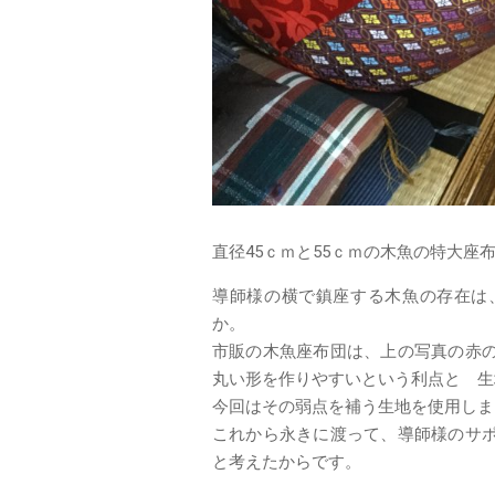
直径45ｃｍと55ｃｍの木魚の特大座
導師様の横で鎮座する木魚の存在は
か。
市販の木魚座布団は、上の写真の赤
丸い形を作りやすいという利点と 生
今回はその弱点を補う生地を使用しま
これから永きに渡って、導師様のサ
と考えたからです。