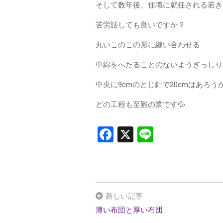
そして数年後、住職に就任される若き
苦労話しても良いですか？
丸いこのこの形に縫い合わせる
中綿をへたることのないようぎっしり
中央に9cmのとじ針で20cmはあろ
どの工程も至難の業です💦
F
X
Li
a
n
ce
e
b
o
新しい記事
o
薄い布団と厚い布団