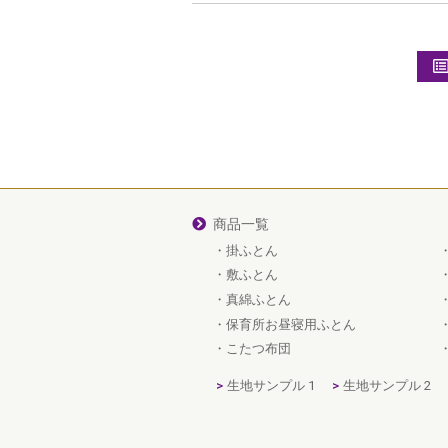
k
商品一覧
掛ふとん
敷ふとん
真綿ふとん
保育所お昼寝用ふとん
こたつ布団
生地サンプル 1
生地サンプル 2