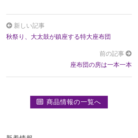
b
o
o
新しい記事
k
秋祭り、大太鼓が鎮座する特大座布団
前の記事
座布団の房は一本一本
商品情報の一覧へ
新着情報