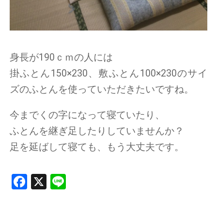
身長が190ｃｍの人には
掛ふとん150×230、敷ふとん100×230のサイ
ズのふとんを使っていただきたいですね。
今までくの字になって寝ていたり、
ふとんを継ぎ足したりしていませんか？
足を延ばして寝ても、もう大丈夫です。
F
X
Li
a
n
ce
e