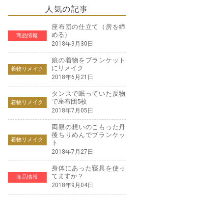
人気の記事
座布団の仕立て（房を締
める）
商品情報
2018年9月30日
娘の着物をブランケット
にリメイク
着物リメイク
2018年6月21日
タンスで眠っていた反物
で座布団5枚
着物リメイク
2018年7月05日
両親の想いのこもった丹
後ちりめんでブランケッ
着物リメイク
ト
2018年7月27日
身体にあった寝具を使っ
てますか？
商品情報
2018年9月04日