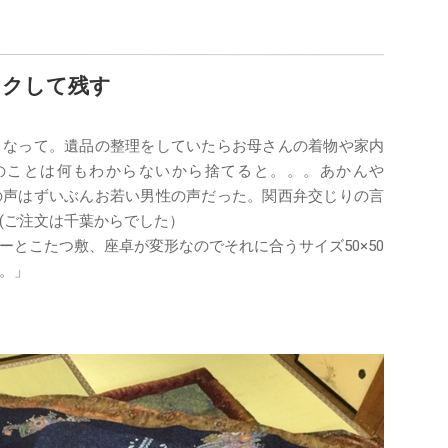
イクして残す
くなって。遺品の整理をしていたらお母さんの着物や家内
のことは何もわからないから捨てると。。。あかんや
の声はずいぶんお若い男性の声だった。関西弁交じりの言
(ご注文は千葉からでした）
とこたつ敷、座卓が変形なのでそれに合うサイズ50×50
。」