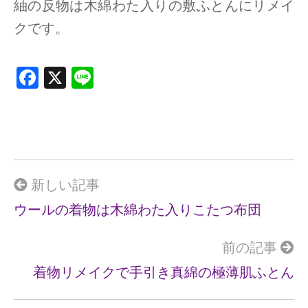
紬の反物は木綿わた入りの敷ふとんにリメイ
クです。
F
X
Li
a
n
ce
e
b
o
o
新しい記事
k
ウールの着物は木綿わた入りこたつ布団
前の記事
着物リメイクで手引き真綿の極薄肌ふとん