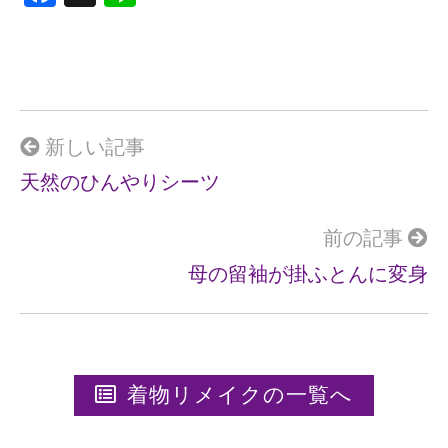
a
n
ce
e
b
o
o
新しい記事
k
天然のひんやりシーツ
前の記事
母の留袖が掛ふとんに変身
着物リメイクの一覧へ