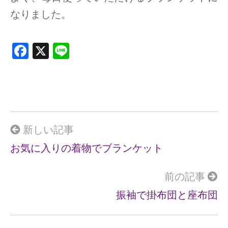
なりました。
F
X
Li
a
n
ce
e
b
o
o
新しい記事
k
お気に入りの着物でブランケット
前の記事
振袖で掛布団と座布団