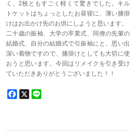
く、2枚ともすごく軽くて驚きでした。キル
トケットはちょっとしたお昼寝に、薄い膝掛
けはお出かけ先のお供にしようと思います。
二十歳の振袖、大学の卒業式、同僚の先輩の
結婚式、自分の結婚式で引振袖にと、思い出
深い着物ですので、膝掛けとしても大切に使
おうと思います。今回はリメイクを引き受け
ていただきありがとうございました！！
F
X
Li
a
n
ce
e
b
o