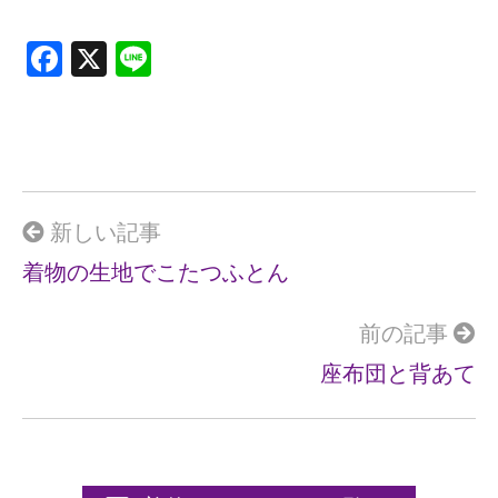
F
X
Li
a
n
ce
e
b
o
o
新しい記事
k
着物の生地でこたつふとん
前の記事
座布団と背あて