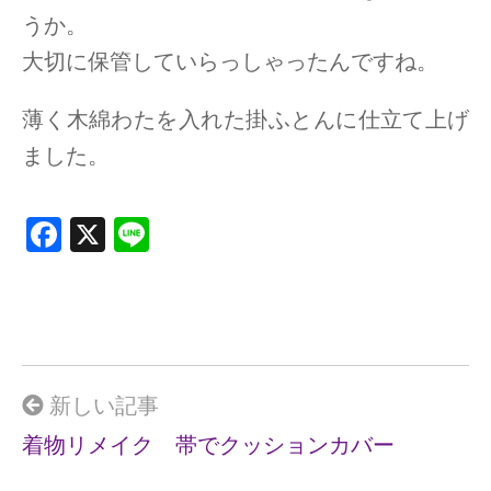
うか。
大切に保管していらっしゃったんですね。
薄く木綿わたを入れた掛ふとんに仕立て上げ
ました。
F
X
Li
a
n
ce
e
b
o
o
新しい記事
k
着物リメイク 帯でクッションカバー