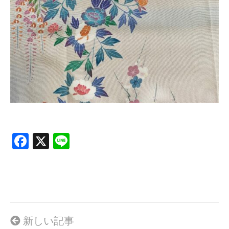
F
X
Li
a
n
ce
e
b
o
o
新しい記事