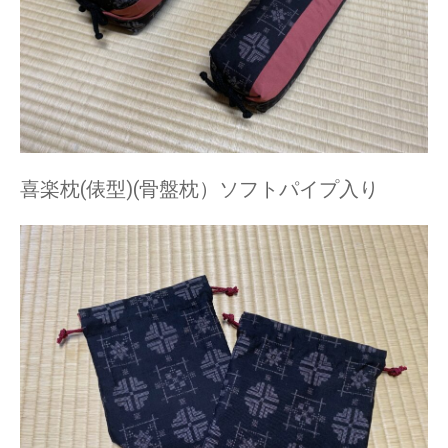
喜楽枕(俵型)(骨盤枕）ソフトパイプ入り