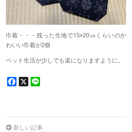
巾着・・・残った生地で15×20㎝くらいのか
わいい巾着が2個
ベット生活が少しでも楽になりますように。
F
X
Li
a
n
ce
e
b
o
o
新しい記事