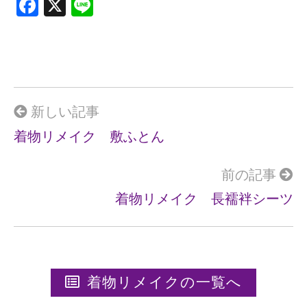
F
X
Li
a
n
ce
e
b
o
o
新しい記事
k
着物リメイク 敷ふとん
前の記事
着物リメイク 長襦袢シーツ
着物リメイクの一覧へ