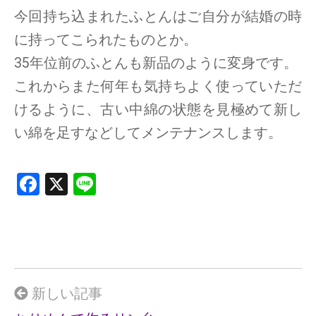
今回持ち込まれたふとんはご自分が結婚の時
に持ってこられたものとか。
35年位前のふとんも新品のように変身です。
これからまた何年も気持ちよく使っていただ
けるように、古い中綿の状態を見極めて新し
い綿を足すなどしてメンテナンスします。
F
X
Li
a
n
ce
e
b
o
o
新しい記事