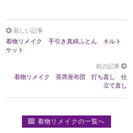
ce
e
b
o
o
新しい記事
k
着物リメイク 手引き真綿ふとん キルト
ケット
前の記事
着物リメイク 茶席座布団 打ち直し 仕
立て直し
着物リメイクの一覧へ