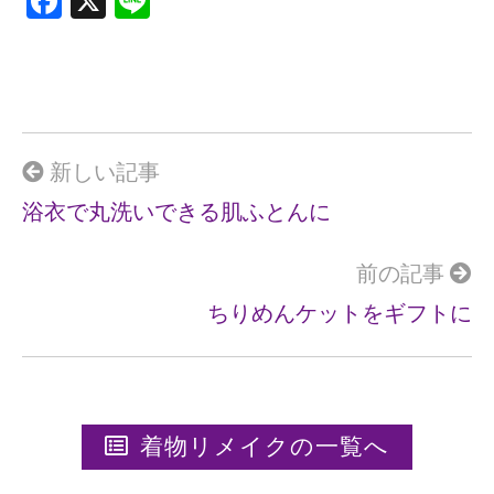
F
X
Li
a
n
ce
e
b
o
o
新しい記事
k
浴衣で丸洗いできる肌ふとんに
前の記事
ちりめんケットをギフトに
着物リメイクの一覧へ