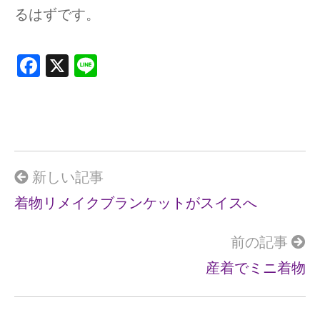
るはずです。
F
X
Li
a
n
ce
e
b
o
o
新しい記事
k
着物リメイクブランケットがスイスへ
前の記事
産着でミニ着物