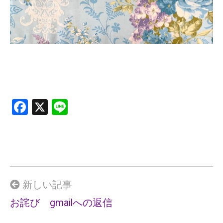
F
X
Li
a
n
ce
e
b
o
o
新しい記事
k
お詫び gmailへの返信