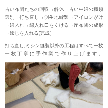
古い布団たちの回収→解体→古い中綿の種類
選別→打ち直し→側生地縫製→アイロンがけ
→綿入れ→綿入れ口をくける→座布団の成形
→綴じを入れる(完成）
打ち直し,ミシン縫製以外の工程はすべて一枚
一枚丁寧に手作業で作り上げます。