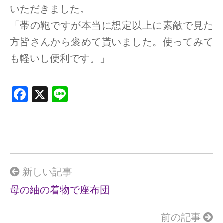
いただきました。
「帯の鞄ですが本当に想定以上に素敵で見た
方皆さんから褒めて貰いました。使ってみて
も軽いし便利です。」
F
X
Li
a
n
ce
e
b
o
o
新しい記事
k
母の紬の着物で座布団
前の記事