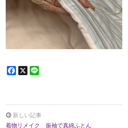
F
X
Li
a
n
ce
e
b
o
o
新しい記事
k
着物リメイク 振袖で真綿ふとん