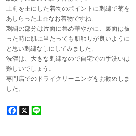
上前を主にした着物のポイントに刺繍で菊を
あしらった上品なお着物ですね。
刺繍の部分は片面に集め華やかに、裏面は被
った時に肌に当たっても肌触りが良いように
と思い刺繍なしにしてみました。
洗濯は、大きな刺繍なので自宅での手洗いは
難しいでしょう。
専門店でのドライクリーニングをお勧めしま
した。
F
X
Li
a
n
ce
e